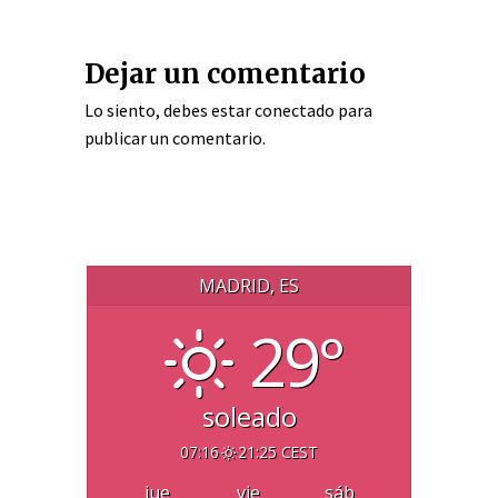
Dejar un comentario
Lo siento, debes estar
conectado
para
publicar un comentario.
MADRID, ES
29°
soleado
07:16
21:25 CEST
jue
vie
sáb