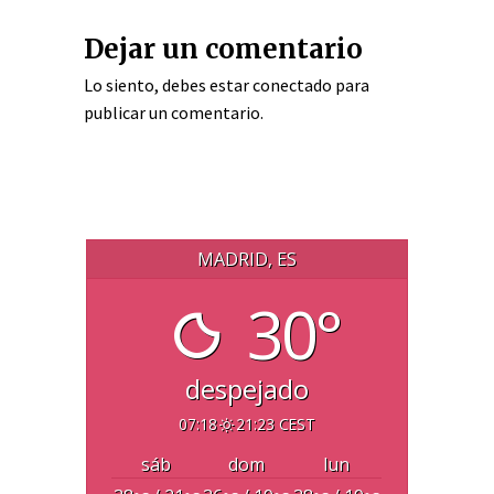
Dejar un comentario
Lo siento, debes estar
conectado
para
publicar un comentario.
MADRID, ES
30°
despejado
07:18
21:23 CEST
sáb
dom
lun