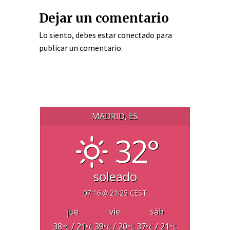
Dejar un comentario
Lo siento, debes estar
conectado
para
publicar un comentario.
MADRID, ES
32°
soleado
07:16
21:25 CEST
jue
vie
sáb
38
/ 21
39
/ 20
37
/ 21
°C
°C
°C
°C
°C
°C