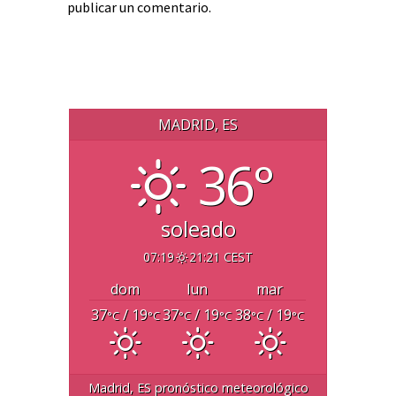
publicar un comentario.
MADRID, ES
36°
soleado
07:19
21:21 CEST
dom
lun
mar
37
/ 19
37
/ 19
38
/ 19
°C
°C
°C
°C
°C
°C
Madrid, ES
pronóstico meteorológico