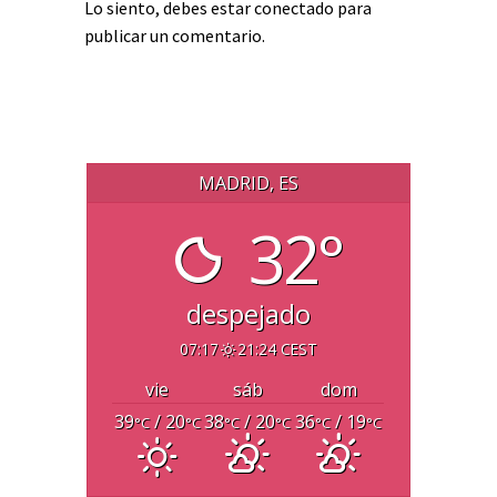
Lo siento, debes estar
conectado
para
publicar un comentario.
MADRID, ES
32°
despejado
07:17
21:24 CEST
vie
sáb
dom
39
/ 20
38
/ 20
36
/ 19
°C
°C
°C
°C
°C
°C