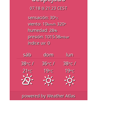
07:18
21:23 CEST
sensación: 30
°c
viento: 10
320
km/h
°
humedad: 28
%
presión: 1015.58
mbar
índice uv: 0
sáb
dom
lun
38
/
36
/
38
/
°C
°C
°C
21
19
19
°C
°C
°C
powered by
Weather Atlas