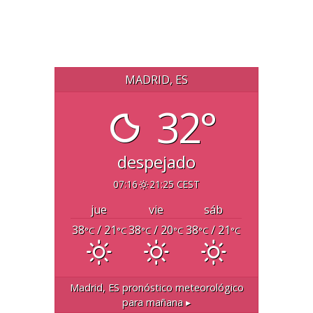
MADRID, ES
32°
despejado
07:16
21:25 CEST
jue
vie
sáb
38
/ 21
38
/ 20
38
/ 21
°C
°C
°C
°C
°C
°C
Madrid, ES
pronóstico meteorológico
para mañana ▸