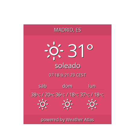
MADRID, ES
31°
soleado
07:18
21:23 CEST
sáb
dom
lun
38
/ 20
36
/ 18
37
/ 18
°C
°C
°C
°C
°C
°C
powered by
Weather Atlas