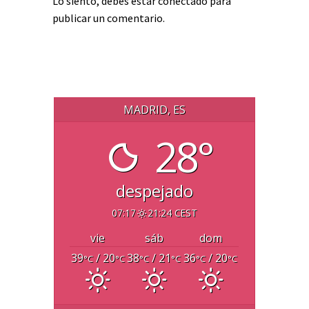
Lo siento, debes estar
conectado
para
publicar un comentario.
MADRID, ES
28°
despejado
07:17
21:24 CEST
vie
sáb
dom
39
/ 20
38
/ 21
36
/ 20
°C
°C
°C
°C
°C
°C