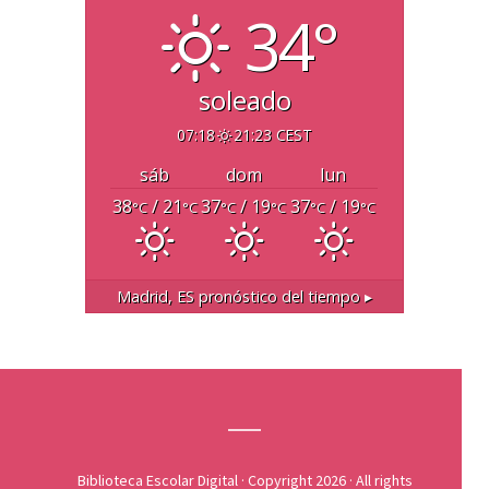
34°
soleado
07:18
21:23 CEST
sáb
dom
lun
38
/ 21
37
/ 19
37
/ 19
°C
°C
°C
°C
°C
°C
Madrid, ES
pronóstico del tiempo ▸
Biblioteca Escolar Digital
· Copyright 2026 · All rights