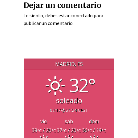
Dejar un comentario
Lo siento, debes estar
conectado
para
publicar un comentario.
MADRID, ES
32°
soleado
07:17
21:24 CEST
vie
sáb
dom
38
/ 20
37
/ 20
36
/ 19
°C
°C
°C
°C
°C
°C