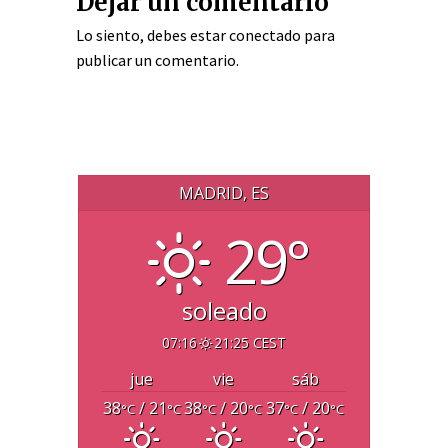
Dejar un comentario
Lo siento, debes estar
conectado
para
publicar un comentario.
MADRID, ES
29°
soleado
07:16
21:25 CEST
jue
vie
sáb
38
/ 21
38
/ 20
37
/ 20
°C
°C
°C
°C
°C
°C