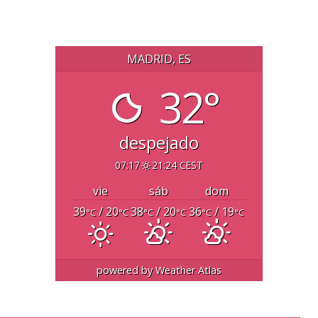
MADRID, ES
32°
despejado
07:17
21:24 CEST
vie
sáb
dom
39
/ 20
38
/ 20
36
/ 19
°C
°C
°C
°C
°C
°C
powered by
Weather Atlas