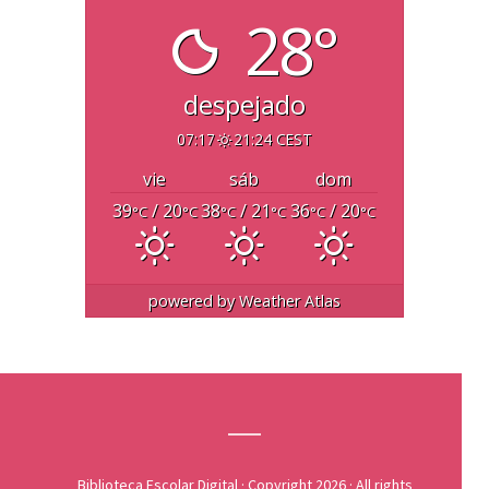
28°
despejado
07:17
21:24 CEST
vie
sáb
dom
39
/ 20
38
/ 21
36
/ 20
°C
°C
°C
°C
°C
°C
powered by
Weather Atlas
Biblioteca Escolar Digital
· Copyright 2026 · All rights