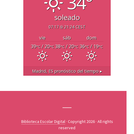
34°
soleado
07:17
21:24 CEST
vie
sáb
dom
39
/ 20
38
/ 20
36
/ 19
°C
°C
°C
°C
°C
°C
Madrid, ES
pronóstico del tiempo ▸
Biblioteca Escolar Digital
· Copyright 2026 · All rights
reserved