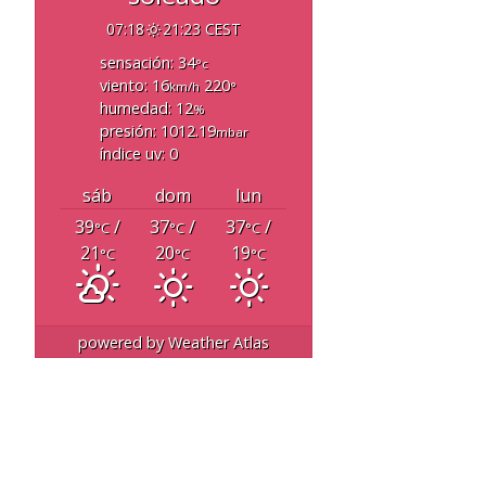
07:18
21:23 CEST
sensación: 34
°c
viento: 16
220
km/h
°
humedad: 12
%
presión: 1012.19
mbar
índice uv: 0
sáb
dom
lun
39
/
37
/
37
/
°C
°C
°C
21
20
19
°C
°C
°C
powered by
Weather Atlas