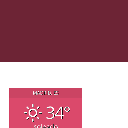
MADRID, ES
34°
soleado