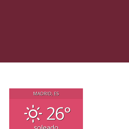
MADRID, ES
26°
soleado