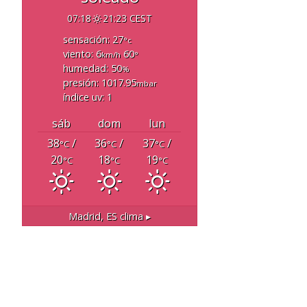
07:18
21:23 CEST
sensación: 27
°c
viento: 6
60
km/h
°
humedad: 50
%
presión: 1017.95
mbar
índice uv: 1
sáb
dom
lun
38
/
36
/
37
/
°C
°C
°C
20
18
19
°C
°C
°C
Madrid, ES
clima ▸