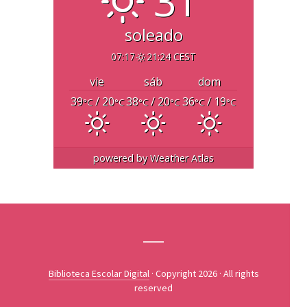
31°
soleado
07:17
21:24 CEST
vie
sáb
dom
39
/ 20
38
/ 20
36
/ 19
°C
°C
°C
°C
°C
°C
powered by
Weather Atlas
Biblioteca Escolar Digital
· Copyright 2026 · All rights
reserved