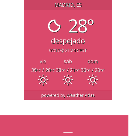
MADRID, ES
28°
despejado
07:17
21:24 CEST
vie
sáb
dom
39
/ 20
38
/ 21
36
/ 20
°C
°C
°C
°C
°C
°C
powered by
Weather Atlas