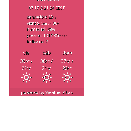
07:17
21:24 CEST
sensación: 28
°c
viento: 5
30
km/h
°
humedad: 38
%
presión: 1017.95
mbar
índice uv: 2
vie
sáb
dom
39
/
38
/
37
/
°C
°C
°C
21
21
20
°C
°C
°C
powered by
Weather Atlas