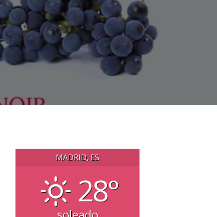
MADRID, ES
28°
soleado