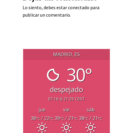
Lo siento, debes estar
conectado
para
publicar un comentario.
MADRID, ES
30°
despejado
07:16
21:25 CEST
jue
vie
sáb
38
/ 22
39
/ 21
38
/ 21
°C
°C
°C
°C
°C
°C