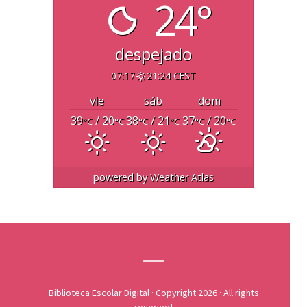
24°
despejado
07:17
21:24 CEST
vie
sáb
dom
39
/ 20
38
/ 21
37
/ 20
°C
°C
°C
°C
°C
°C
powered by
Weather Atlas
Biblioteca Escolar Digital
· Copyright 2026 · All rights
reserved