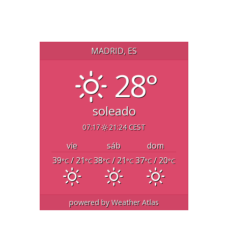
MADRID, ES
28°
soleado
07:17
21:24 CEST
vie
sáb
dom
39
/ 21
38
/ 21
37
/ 20
°C
°C
°C
°C
°C
°C
powered by
Weather Atlas