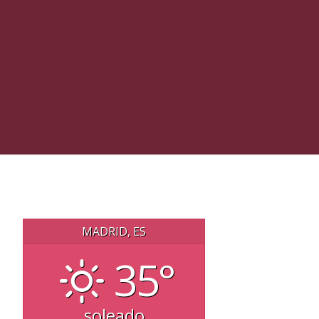
MADRID, ES
35°
soleado