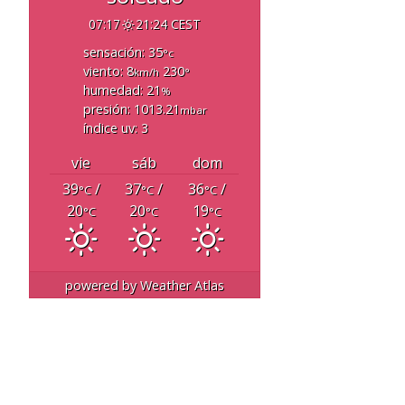
07:17
21:24 CEST
sensación: 35
°c
viento: 8
230
km/h
°
humedad: 21
%
presión: 1013.21
mbar
índice uv: 3
vie
sáb
dom
39
/
37
/
36
/
°C
°C
°C
20
20
19
°C
°C
°C
powered by
Weather Atlas