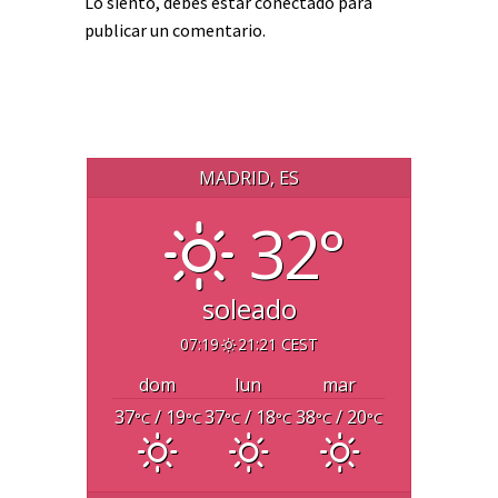
Lo siento, debes estar
conectado
para
publicar un comentario.
MADRID, ES
32°
soleado
07:19
21:21 CEST
dom
lun
mar
37
/ 19
37
/ 18
38
/ 20
°C
°C
°C
°C
°C
°C