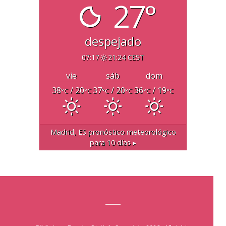
27°
despejado
07:17
21:24 CEST
vie
sáb
dom
38
/ 20
37
/ 20
36
/ 19
°C
°C
°C
°C
°C
°C
Madrid, ES
pronóstico meteorológico
para 10 días ▸