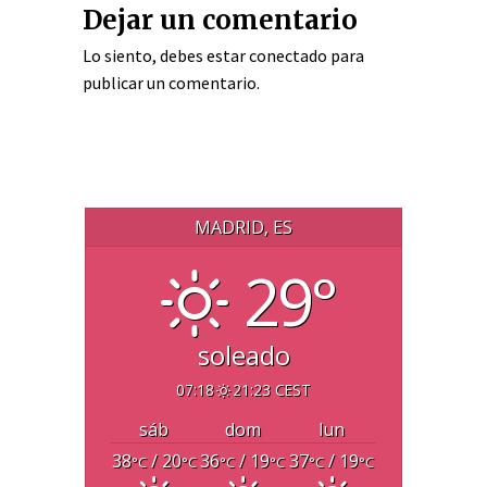
Dejar un comentario
Lo siento, debes estar
conectado
para
publicar un comentario.
MADRID, ES
29°
soleado
07:18
21:23 CEST
sáb
dom
lun
38
/ 20
36
/ 19
37
/ 19
°C
°C
°C
°C
°C
°C