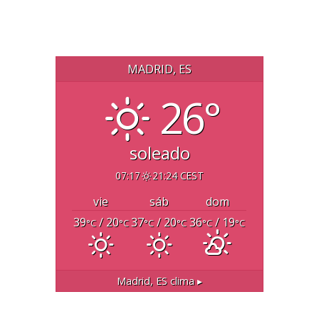
MADRID, ES
26°
soleado
07:17
21:24 CEST
vie
sáb
dom
39
/ 20
37
/ 20
36
/ 19
°C
°C
°C
°C
°C
°C
Madrid, ES
clima ▸