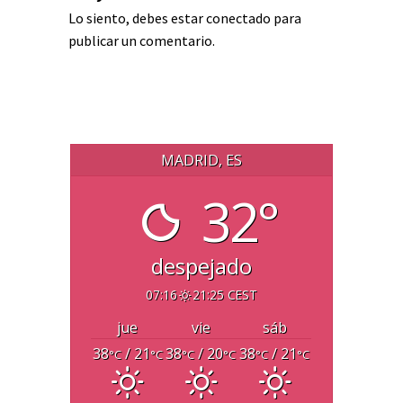
Lo siento, debes estar
conectado
para
publicar un comentario.
MADRID, ES
32°
despejado
07:16
21:25 CEST
jue
vie
sáb
38
/ 21
38
/ 20
38
/ 21
°C
°C
°C
°C
°C
°C