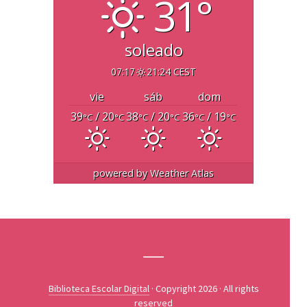
31°
soleado
07:17
21:24 CEST
vie
sáb
dom
39
/ 20
38
/ 20
36
/ 19
°C
°C
°C
°C
°C
°C
powered by
Weather Atlas
Biblioteca Escolar Digital
· Copyright 2026 · All rights
reserved