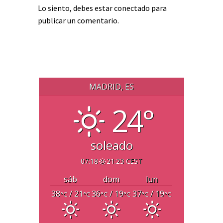
Lo siento, debes estar
conectado
para
publicar un comentario.
MADRID, ES
24°
soleado
07:18
21:23 CEST
sáb
dom
lun
38
/ 21
36
/ 19
37
/ 19
°C
°C
°C
°C
°C
°C