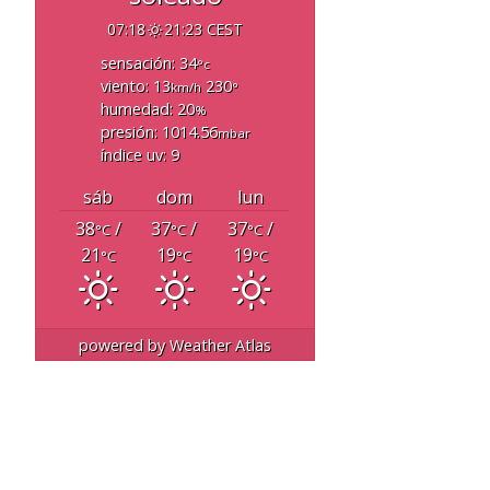
07:18
21:23 CEST
sensación: 34
°c
viento: 13
230
km/h
°
humedad: 20
%
presión: 1014.56
mbar
índice uv: 9
sáb
dom
lun
38
/
37
/
37
/
°C
°C
°C
21
19
19
°C
°C
°C
powered by
Weather Atlas