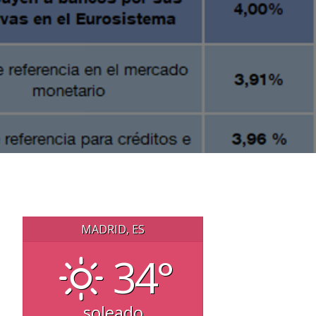
MADRID, ES
34°
soleado