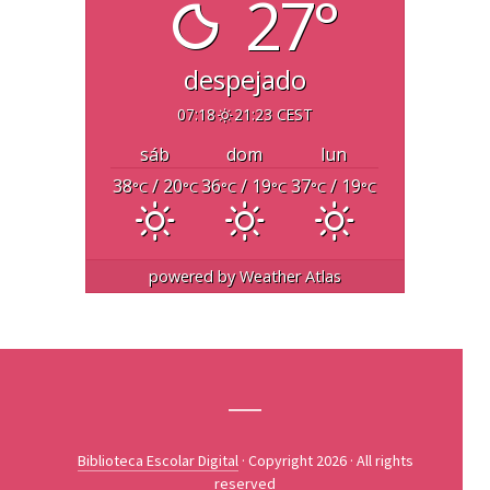
27°
despejado
07:18
21:23 CEST
sáb
dom
lun
38
/ 20
36
/ 19
37
/ 19
°C
°C
°C
°C
°C
°C
powered by
Weather Atlas
Biblioteca Escolar Digital
· Copyright 2026 · All rights
reserved