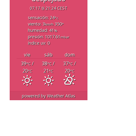
07:17
21:24 CEST
sensación: 24
°c
viento: 3
350
km/h
°
humedad: 41
%
presión: 1017.61
mbar
índice uv: 0
vie
sáb
dom
39
/
38
/
37
/
°C
°C
°C
20
21
20
°C
°C
°C
powered by
Weather Atlas