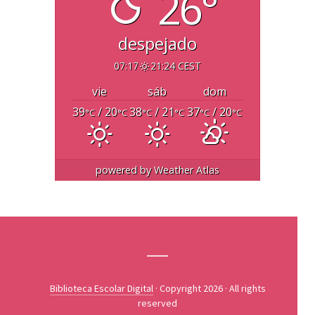
26°
despejado
07:17
21:24 CEST
vie
sáb
dom
39
/ 20
38
/ 21
37
/ 20
°C
°C
°C
°C
°C
°C
powered by
Weather Atlas
Biblioteca Escolar Digital
· Copyright 2026 · All rights
reserved